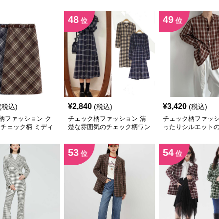
カート
シャツ
48
49
位
位
¥
2,840
¥
3,420
(税込)
(税込)
(税込)
柄ファッション ク
チェック柄ファッション 清
チェック柄ファッシ
 チェック柄 ミディ
楚な雰囲気のチェック柄ワン
ったりシルエット
ピース
シャツ
53
54
位
位