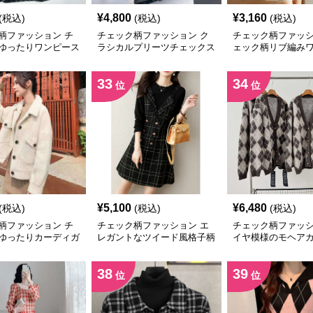
¥
4,800
¥
3,160
(税込)
(税込)
(税込)
柄ファッション チ
チェック柄ファッション ク
チェック柄ファッシ
ゆったりワンピース
ラシカルプリーツチェックス
ェック柄リブ編み
カート
33
34
位
位
¥
5,100
¥
6,480
(税込)
(税込)
(税込)
柄ファッション チ
チェック柄ファッション エ
チェック柄ファッシ
ゆったりカーディガ
レガントなツイード風格子柄
イヤ模様のモヘア
ワンピース
ン
38
39
位
位