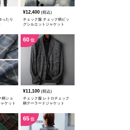
¥
12,400
(税込)
ゆったり
チェック服 チェック柄ビッ
ー
グシルエットジャケット
60
位
¥
11,100
(税込)
ク柄ショ
チェック服 レトロチェック
ジャケット
柄テーラードジャケット
65
位