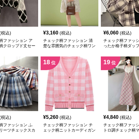
¥
3,160
¥
6,060
(税込)
(税込)
(税込)
柄ファッション ア
チェック柄ファッション 清
チェック柄ファッシ
柄クロップド丈セー
楚な雰囲気のチェック柄ワン
ったか格子柄ダッ
ピース
風カーディガン
18
19
位
位
¥
5,260
¥
4,840
(税込)
(税込)
(税込)
柄ファッション ふ
チェック柄ファッション チ
チェック柄ファッシ
リーツチェックスカ
ェック柄ニットカーディガン
トロ調チェック柄
ピース