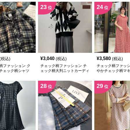
23
24
位
位
¥
3,040
¥
3,580
(税込)
(税込)
(税込)
柄ファッション ク
チェック柄ファッション チ
チェック柄ファッシ
チェック柄シャツ
ェック柄大判ニットカーディ
やかチェック柄マ
ガン
ース
28
29
位
位