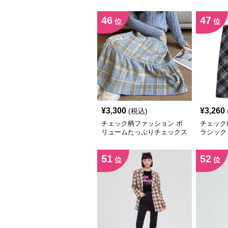
ツ
カート
46
47
位
位
¥
3,300
¥
3,260
(税込)
チェック柄ファッション ボ
チェック
リュームたっぷりチェックス
ラシック
カート
スカート
51
52
位
位