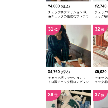
¥
4,000
¥
2,740
(税込)
チェック柄ファッション 秋
チェック
色チェックの優雅なフレアワ
ェック柄
ンピース
31
32
位
位
¥
4,760
¥
5,020
(税込)
チェック柄ファッション レ
チェック
トロ調チェック柄ロングワン
ェック柄
ピース
ン
36
37
位
位