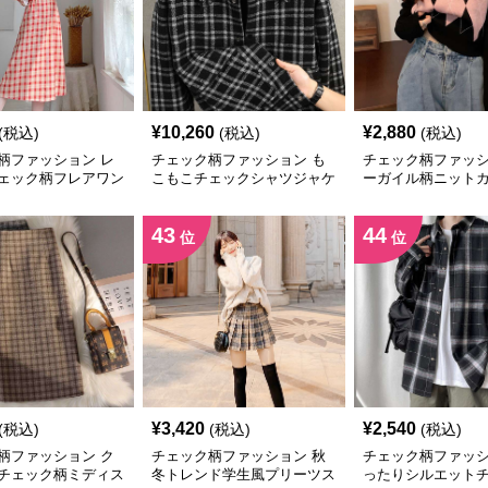
¥
10,260
¥
2,880
(税込)
(税込)
(税込)
柄ファッション レ
チェック柄ファッション も
チェック柄ファッシ
ェック柄フレアワン
こもこチェックシャツジャケ
ーガイル柄ニット
ット
ン
43
44
位
位
¥
3,420
¥
2,540
(税込)
(税込)
(税込)
柄ファッション ク
チェック柄ファッション 秋
チェック柄ファッシ
チェック柄ミディス
冬トレンド学生風プリーツス
ったりシルエット