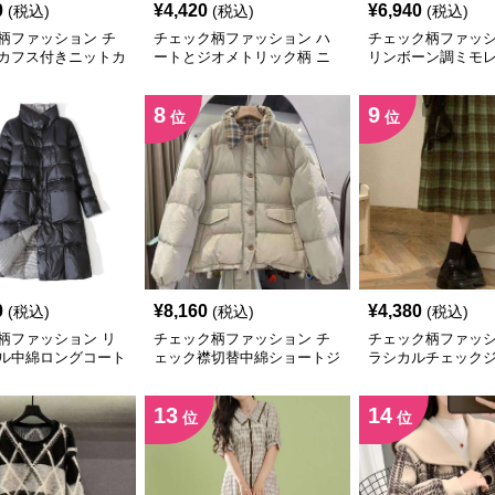
0
¥
4,420
¥
6,940
(税込)
(税込)
(税込)
柄ファッション チ
チェック柄ファッション ハ
チェック柄ファッシ
カフス付きニットカ
ートとジオメトリック柄 ニ
リンボーン調ミモ
ン
ットベスト
カート
8
9
位
位
0
¥
8,160
¥
4,380
(税込)
(税込)
(税込)
柄ファッション リ
チェック柄ファッション チ
チェック柄ファッシ
ル中綿ロングコート
ェック襟切替中綿ショートジ
ラシカルチェック
ャケット
スカート
13
14
位
位