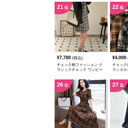
21
22
位
位
¥
7,780
¥
4,000
(税込)
チェック柄ファッション ク
チェック
ラシックチェック ワンピー
ラシカル
ス
26
27
位
位