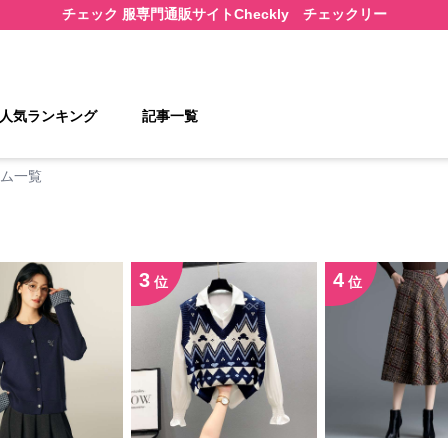
チェック 服
専門通販サイト
Checkly チェックリー
人気ランキング
記事一覧
ム一覧
3
4
位
位