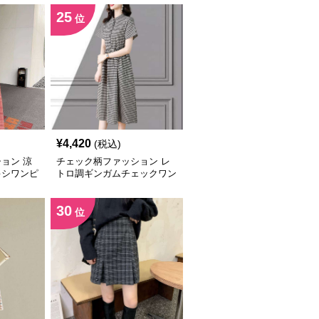
25
位
¥
4,420
(税込)
ョン 涼
チェック柄ファッション レ
キシワンピ
トロ調ギンガムチェックワン
ピース
30
位