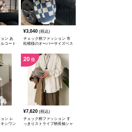
¥
3,040
(税込)
ョン あ
チェック柄ファッション 市
フルコート
松模様のオーバーサイズベス
ト
20
位
¥
7,620
(税込)
ョン レ
チェック柄ファッション す
マキシワン
っきりストライプ柄長袖シャ
ツ