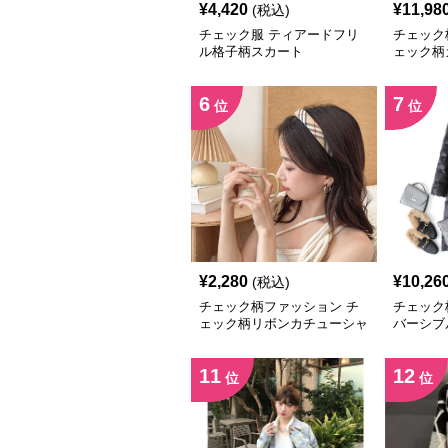
¥
4,420
¥
11,98
(税込)
チェック服 ティアードフリ
チェック
ル格子柄スカート
ェック柄
ーディガ
6
7
位
位
¥
2,280
¥
10,26
(税込)
チェック柄ファッション チ
チェック
ェック柄リボンカチューシャ
バーシブ
11
12
位
位