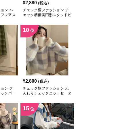
¥
2,880
(税込)
ョン ヘ
チェック柄ファッション チ
レフレアス
ェック柄優美円形スタッドピ
アス
10
位
¥
2,800
(税込)
ョン ク
チェック柄ファッション ふ
ジャンパー
んわりチェックニットセータ
ー
15
位