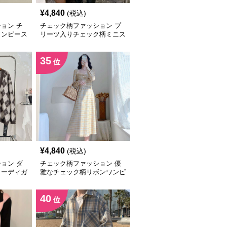
¥
4,840
(税込)
ョン チ
チェック柄ファッション プ
ワンピース
リーツ入りチェック柄ミニス
カート
35
位
¥
4,840
(税込)
ョン ダ
チェック柄ファッション 優
カーディガ
雅なチェック柄リボンワンピ
ース
40
位