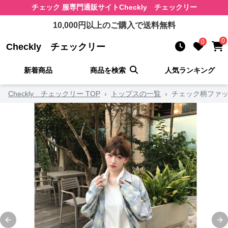
チェック 服
専門通販サイト
Checkly チェックリー
10,000
円以上のご購入で送料無料
0
0
Checkly チェックリー
新着商品
商品を検索
人気ランキング
Checkly チェックリー TOP
›
トップスの一覧
›
チェック柄ファッ
Previous slide
Ne