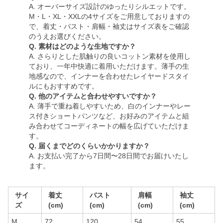
A. オーバーサイズ設計のゆったりシルエットです。
M・L・XL・XXLの4サイズをご用意しておりますの
で、着丈・バスト・肩幅・袖丈はサイズ表をご確認
のうえお選びください。
Q. 素材はどのような生地ですか？
A. さらりとした肌触りの良いコットン素材を使用し
ており、一年中快適に着用いただけます。薄手の生
地感なので、インナーを合わせたレイヤードスタイ
ルにもおすすめです。
Q. 他のアイテムと合わせやすいですか？
A. 薄手で重ね着しやすいため、白のインナーやレー
ス付きショートパンツなど、お好みのアイテムと組
み合わせてコーディネートの幅を広げていただけま
す。
Q. 届くまでどのくらいかかりますか？
A. お支払い完了から7日間〜28日間でお届けいたし
ます。
サイ
着丈
バスト
肩幅
袖丈
ズ
(cm)
(cm)
(cm)
(cm)
M
72
120
54
55