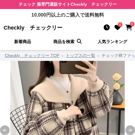
チェック 服
専門通販サイト
Checkly チェックリー
10,000
円以上のご購入で送料無料
0
0
Checkly チェックリー
新着商品
商品を検索
人気ランキング
Checkly チェックリー TOP
›
トップスの一覧
›
チェック柄ファッ
Previous slide
Ne