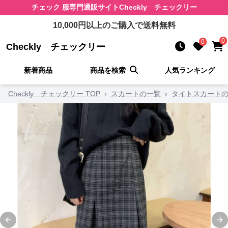
チェック 服
専門通販サイト
Checkly チェックリー
10,000
円以上のご購入で送料無料
0
0
Checkly チェックリー
新着商品
商品を検索
人気ランキング
Checkly チェックリー TOP
›
スカートの一覧
›
タイトスカート
Previous slide
Ne