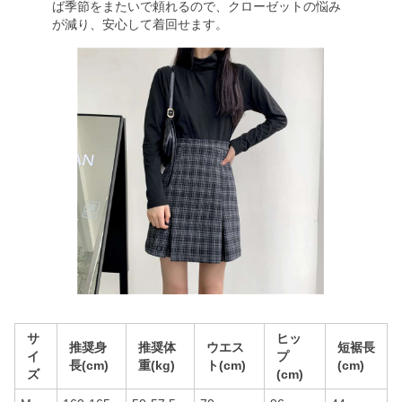
ば季節をまたいで頼れるので、クローゼットの悩み
が減り、安心して着回せます。
サ
ヒッ
推奨身
推奨体
ウエス
短裾長
イ
プ
長(cm)
重(kg)
ト(cm)
(cm)
ズ
(cm)