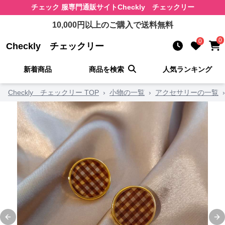
チェック 服
専門通販サイト
Checkly チェックリー
10,000
円以上のご購入で送料無料
0
0
Checkly チェックリー
新着商品
商品を検索
人気ランキング
Checkly チェックリー TOP
›
小物の一覧
›
アクセサリーの一覧
›
Previous slide
Ne