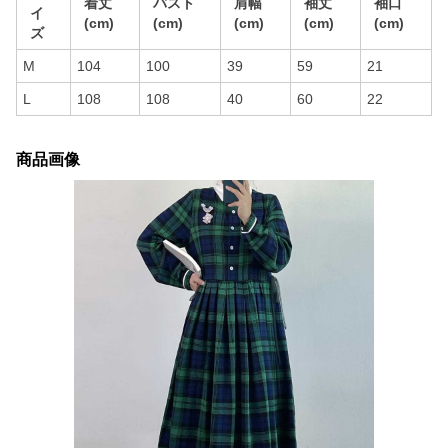
着丈
バスト
肩幅
袖丈
袖口
イ
(cm)
(cm)
(cm)
(cm)
(cm)
ズ
M
104
100
39
59
21
L
108
108
40
60
22
商品画像