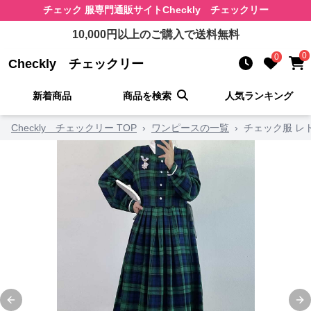
チェック 服
専門通販サイト
Checkly チェックリー
10,000
円以上のご購入で送料無料
0
0
Checkly チェックリー
新着商品
商品を検索
人気ランキング
Checkly チェックリー TOP
›
ワンピースの一覧
›
チェック服 レ
Previous slide
Ne