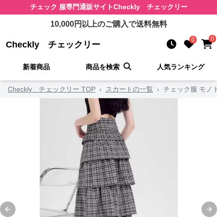
チェック 服
専門通販サイト
Checkly チェックリー
10,000
円以上のご購入で送料無料
0
0
Checkly チェックリー
新着商品
商品を検索
人気ランキング
Checkly チェックリー TOP
›
スカートの一覧
›
チェック服 モノ
Previous slide
Ne