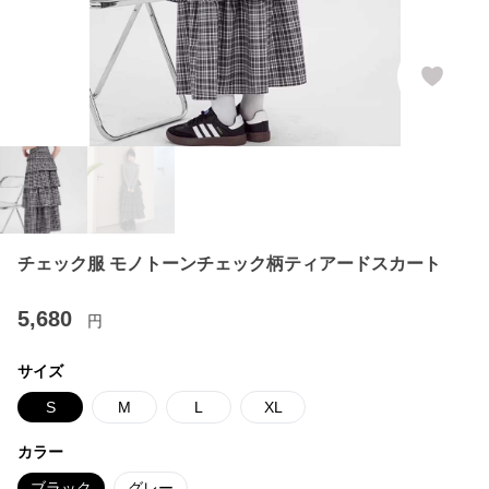
チェック服 モノトーンチェック柄ティアードスカート
5,680
円
サイズ
S
M
L
XL
カラー
ブラック
グレー