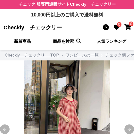
チェック 服
専門通販サイト
Checkly チェックリー
10,000
円以上のご購入で送料無料
0
0
Checkly チェックリー
新着商品
商品を検索
人気ランキング
Checkly チェックリー TOP
›
ワンピースの一覧
›
チェック柄ファ
Previous slide
Ne