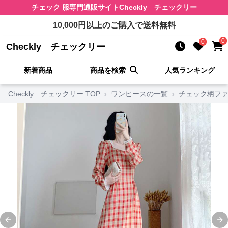
チェック 服
専門通販サイト
Checkly チェックリー
10,000
円以上のご購入で送料無料
0
0
Checkly チェックリー
新着商品
商品を検索
人気ランキング
Checkly チェックリー TOP
›
ワンピースの一覧
›
チェック柄ファ
Previous slide
Ne