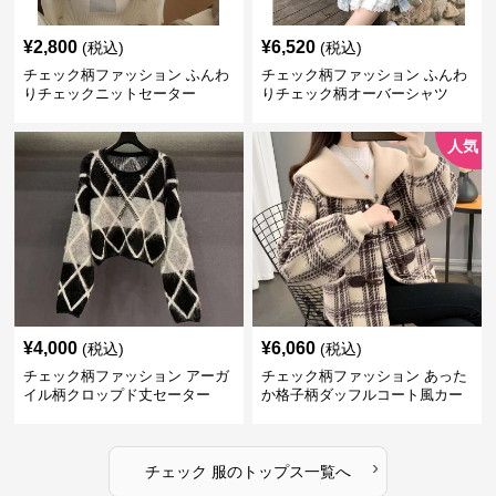
¥
2,800
¥
6,520
(税込)
(税込)
チェック柄ファッション ふんわ
チェック柄ファッション ふんわ
りチェックニットセーター
りチェック柄オーバーシャツ
人気
¥
4,000
¥
6,060
(税込)
(税込)
チェック柄ファッション アーガ
チェック柄ファッション あった
イル柄クロップド丈セーター
か格子柄ダッフルコート風カー
ディガン
›
チェック 服
の
トップス
一覧へ