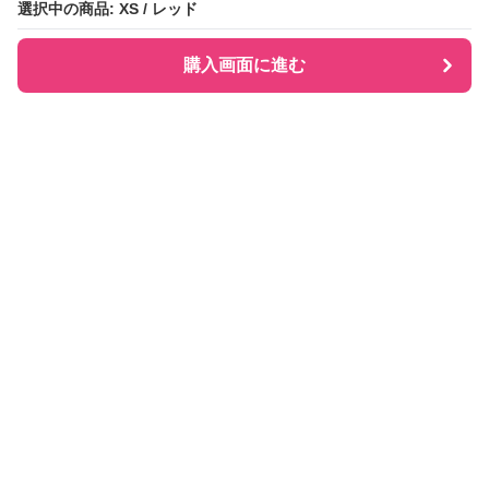
選択中の商品: XS / レッド
選択中の商品: XS / レッド
購入画面に進む
購入画面に進む
Checkly チェックリー
について
会社概要
利用規約