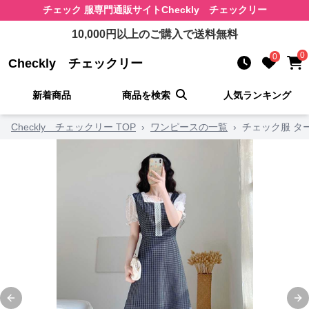
チェック 服
専門通販サイト
Checkly チェックリー
10,000
円以上のご購入で送料無料
0
0
Checkly チェックリー
新着商品
商品を検索
人気ランキング
Checkly チェックリー TOP
›
ワンピースの一覧
›
チェック服 タ
Previous slide
Ne