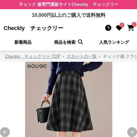
チェック 服
専門通販サイト
Checkly チェックリー
10,000
円以上のご購入で送料無料
0
0
Checkly チェックリー
新着商品
商品を検索
人気ランキング
Checkly チェックリー TOP
›
スカートの一覧
›
チェック服 クラ
Previous slide
Ne