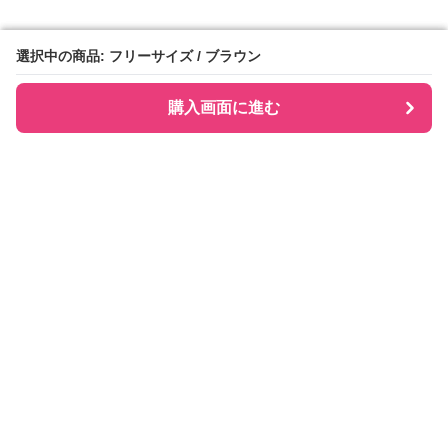
選択中の商品: フリーサイズ / ブラウン
選択中の商品: フリーサイズ / ブラウン
購入画面に進む
購入画面に進む
Checkly チェックリー
について
会社概要