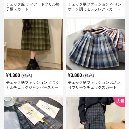
チェック服 ティアードフリル格
チェック柄ファッション ヘリン
子柄スカート
ボーン調ミモレフレアスカート
¥
4,380
¥
3,880
(税込)
(税込)
チェック柄ファッション クラシ
チェック柄ファッション ふんわ
カルチェックジャンパースカー
りプリーツチェックスカート
ト
人気