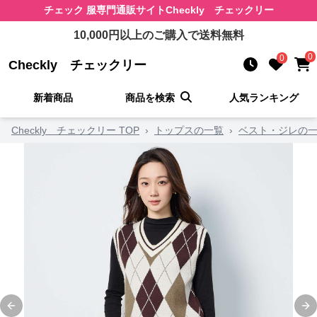
チェック 服
専門通販サイト
Checkly チェックリー
10,000
円以上のご購入で送料無料
0
0
Checkly チェックリー
新着商品
商品を検索
人気ランキング
Checkly チェックリー TOP
›
トップスの一覧
›
ベスト・ジレの
Previous slide
Ne