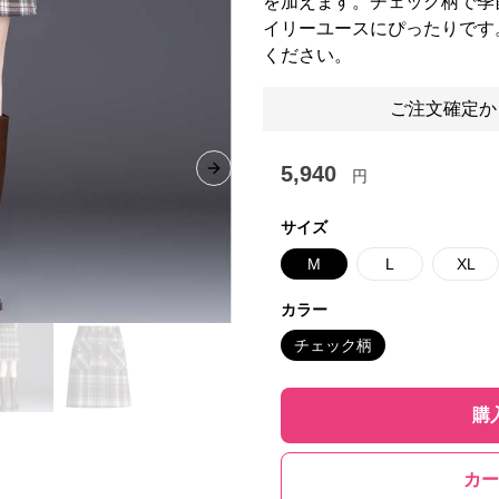
を加えます。チェック柄で季
イリーユースにぴったりです
ください。
ご注文確定か
5,940
円
Next slide
サイズ
M
L
XL
カラー
チェック柄
購
カー