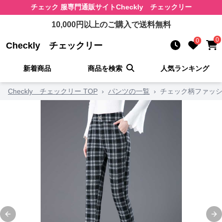
チェック 服
専門通販サイト
Checkly チェックリー
10,000
円以上のご購入で送料無料
0
0
Checkly チェックリー
新着商品
商品を検索
人気ランキング
Checkly チェックリー TOP
›
パンツの一覧
›
チェック柄ファッシ
Previous slide
Ne