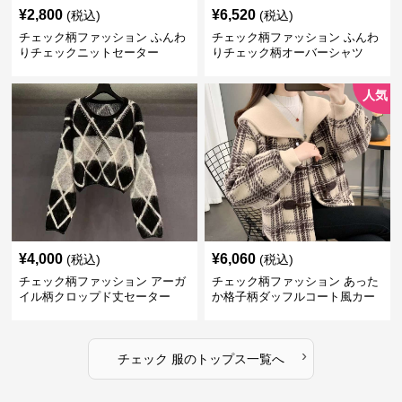
¥
2,800
¥
6,520
(税込)
(税込)
チェック柄ファッション ふんわ
チェック柄ファッション ふんわ
りチェックニットセーター
りチェック柄オーバーシャツ
人気
¥
4,000
¥
6,060
(税込)
(税込)
チェック柄ファッション アーガ
チェック柄ファッション あった
イル柄クロップド丈セーター
か格子柄ダッフルコート風カー
ディガン
›
チェック 服
の
トップス
一覧へ