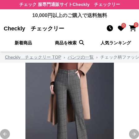
チェック 服
専門通販サイト
Checkly チェックリー
10,000
円以上のご購入で送料無料
0
0
Checkly チェックリー
新着商品
商品を検索
人気ランキング
Checkly チェックリー TOP
›
パンツの一覧
›
チェック柄ファッシ
Previous slide
Ne