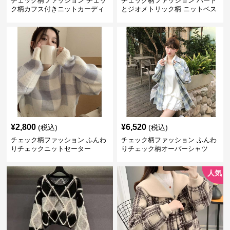
チェック柄ファッション チェッ
チェック柄ファッション ハート
ク柄カフス付きニットカーディ
とジオメトリック柄 ニットベス
ガン
ト
¥
2,800
¥
6,520
(税込)
(税込)
チェック柄ファッション ふんわ
チェック柄ファッション ふんわ
りチェックニットセーター
りチェック柄オーバーシャツ
人気