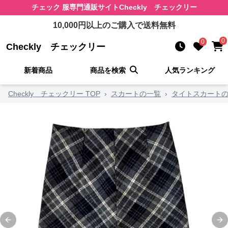
チェック 服
専門通販サイト
Checkly チェックリー
10,000
円以上のご購入で送料無料
0
0
Checkly チェックリー
新着商品
商品を検索
人気ランキング
Checkly チェックリー TOP
›
スカートの一覧
›
タイトスカート
Previous slide
Ne