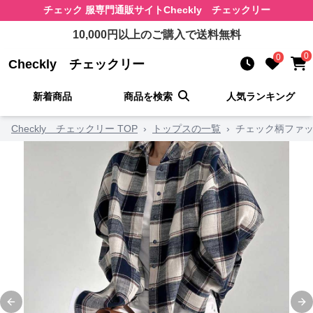
チェック 服
専門通販サイト
Checkly チェックリー
10,000
円以上のご購入で送料無料
0
0
Checkly チェックリー
新着商品
商品を検索
人気ランキング
Checkly チェックリー TOP
›
トップスの一覧
›
チェック柄ファッ
Previous slide
Ne