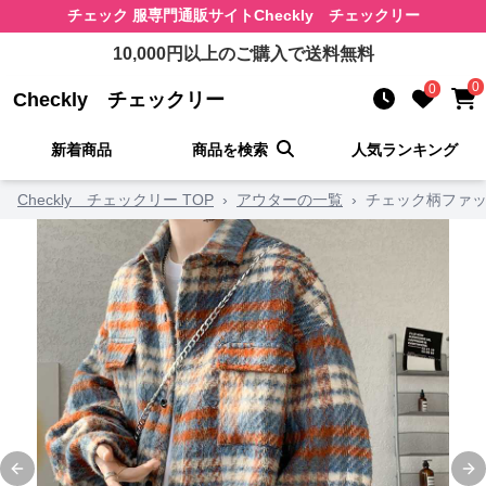
チェック 服
専門通販サイト
Checkly チェックリー
10,000
円以上のご購入で送料無料
0
0
Checkly チェックリー
新着商品
商品を検索
人気ランキング
Checkly チェックリー TOP
›
アウターの一覧
›
チェック柄ファッ
Previous slide
Ne