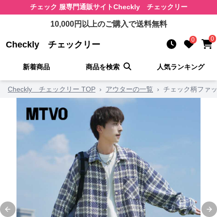
チェック 服
専門通販サイト
Checkly チェックリー
10,000
円以上のご購入で送料無料
0
0
Checkly チェックリー
新着商品
商品を検索
人気ランキング
Checkly チェックリー TOP
›
アウターの一覧
›
チェック柄ファッ
Previous slide
Ne