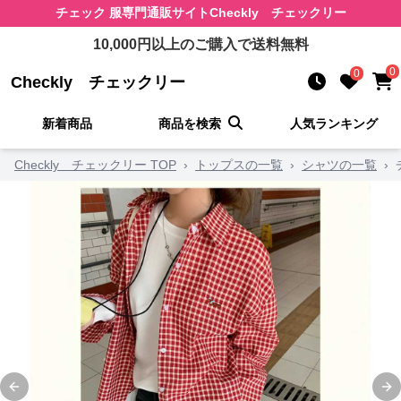
チェック 服
専門通販サイト
Checkly チェックリー
10,000
円以上のご購入で送料無料
0
0
Checkly チェックリー
新着商品
商品を検索
人気ランキング
Checkly チェックリー TOP
›
トップスの一覧
›
シャツの一覧
›
Previous slide
Ne