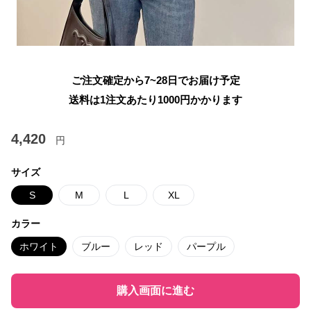
ご注文確定から7~28日でお届け予定
送料は1注文あたり
1000
円かかります
4,420
円
サイズ
S
M
L
XL
カラー
ホワイト
ブルー
レッド
パープル
購入画面に進む