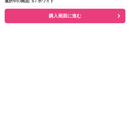
選択中の商品: S / ホワイト
選択中の商品: S / ホワイト
購入画面に進む
購入画面に進む
Checkly チェックリー
について
会社概要
利用規約