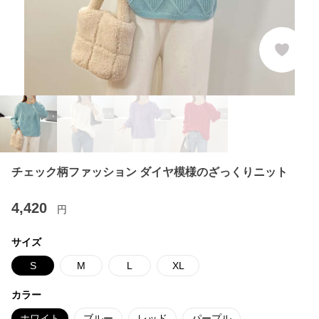
チェック柄ファッション ダイヤ模様のざっくりニット
4,420
円
サイズ
S
M
L
XL
カラー
ホワイト
ブルー
レッド
パープル