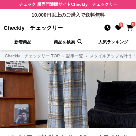
チェック 服
専門通販サイト
Checkly チェックリー
10,000
円以上のご購入で送料無料
0
0
Checkly チェックリー
新着商品
商品を検索
人気ランキング
Checkly チェックリー TOP
›
記事一覧
›
スタイルアップも叶う！