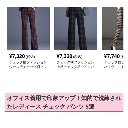
¥
7,320
¥
7,320
¥
7,740
(税込)
(税込)
(税込
チェック柄ファッション
チェック柄ファッション
チェック柄ファ
ウール混チェック柄フレ
上品チェック柄ワイドパ
ハイウエスト 
アパンツ
ンツ
柄スリムパンツ
オフィス着用で印象アップ！知的で洗練され
たレディース チェック パンツ 5選