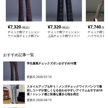
¥
7,320
¥
7,320
¥
7,740
(税込)
(税込)
(税込
チェック柄ファッション
チェック柄ファッション
チェック柄ファ
ウール混チェック柄フレ
上品チェック柄ワイドパ
ハイウエスト 
アパンツ
ンツ
柄スリムパンツ
おすすめ記事一覧
学生服風チェックズボンおすすめ10選
更新日
2026-07-10
スタイルアップも叶う！メンズチェックワイドパンツで着
回しコーデが楽しくなる合わせやすいアイテムおすすめ10
選！トレンド感と快適な履き心地を両立
更新日
2026-04-15