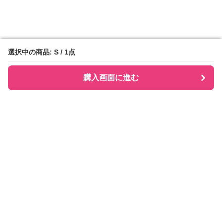
選択中の商品: S / 1点
選択中の商品: S / 1点
購入画面に進む
購入画面に進む
Checkly チェックリー
について