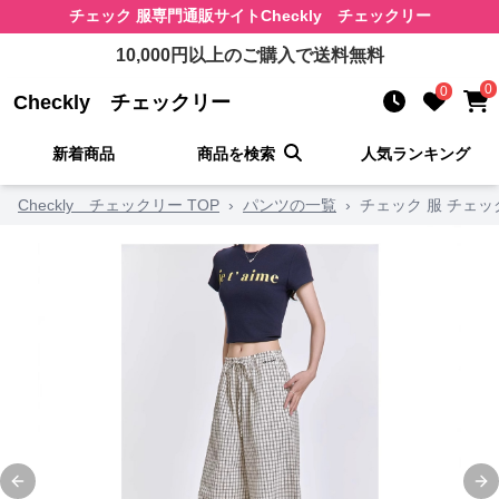
チェック 服
専門通販サイト
Checkly チェックリー
10,000
円以上のご購入で送料無料
0
0
Checkly チェックリー
新着商品
商品を検索
人気ランキング
Checkly チェックリー TOP
›
パンツの一覧
›
チェック 服 チェ
Previous slide
Ne