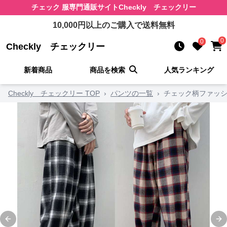
チェック 服
専門通販サイト
Checkly チェックリー
10,000
円以上のご購入で送料無料
0
0
Checkly チェックリー
新着商品
商品を検索
人気ランキング
Checkly チェックリー TOP
›
パンツの一覧
›
チェック柄ファッシ
Previous slide
Ne