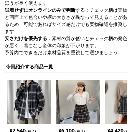
ほうが長く使えます
試着せずにオンラインのみで判断する
：チェック柄は実物
と画面上で色合いや柄の大きさが異なって見えることがあ
るため、可能であればサイズ感だけでも実物確認を推奨し
ます
安さだけを優先する
：素材の質が低いとチェック柄の発色
が悪く、着こなし全体の印象が下がります。
予算内でできるだけ素材品質を重視して選びましょう
今回紹介する商品一覧
¥
2,540
¥
6,100
¥
4,420
(税込)
(税込)
(税込