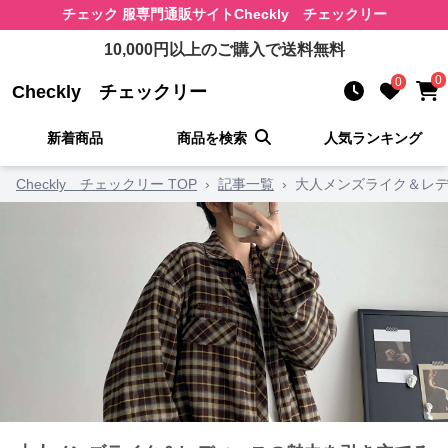
チェック 服
専門通販サイト
Checkly チェックリー
10,000
円以上のご購入で送料無料
0
0
Checkly チェックリー
新着商品
商品を検索
人気ランキング
Checkly チェックリー TOP
›
記事一覧
›
大人メンズライク＆レデ