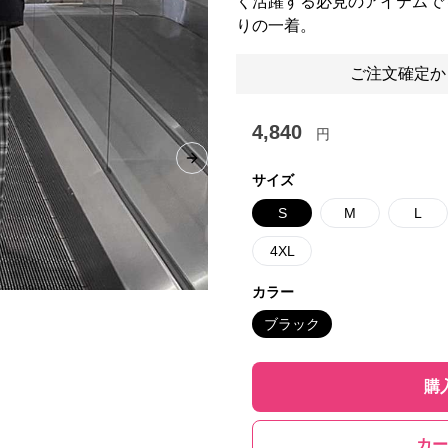
く活躍する必見のアイテムで
りの一着。
ご注文確定か
4,840
円
Next slide
サイズ
S
M
L
4XL
カラー
ブラック
購
カー