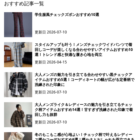
おすすめ記事一覧
学生服風チェックズボンおすすめ10選
更新日
2026-07-10
スタイルアップも叶う！メンズチェックワイドパンツで着
回しコーデが楽しくなる合わせやすいアイテムおすすめ10
選！トレンド感と快適な履き心地を両立
更新日
2026-04-15
大人メンズの魅力を引き立てる合わせやすい黒チェックア
イテムおすすめ5選！コーディネートの幅が広がる定番柄で
洗練された印象に
更新日
2026-07-10
大人メンズライク＆レディースの魅力を引き立てるチェッ
ク柄アイテムおすすめ14選！甘すぎず洗練された印象で着
回し力も抜群
更新日
2026-07-10
冬のもこもこ感が心地よい！チェック柄で叶えるレディー
ス暖かコーデおすすめ9選！暖かさとおしゃれを両立できる