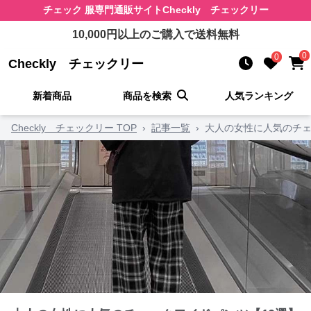
チェック 服
専門通販サイト
Checkly チェックリー
10,000
円以上のご購入で送料無料
0
0
Checkly チェックリー
新着商品
商品を検索
人気ランキング
Checkly チェックリー TOP
›
記事一覧
›
大人の女性に人気のチェ