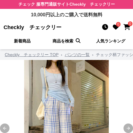
チェック 服
専門通販サイト
Checkly チェックリー
10,000
円以上のご購入で送料無料
0
0
Checkly チェックリー
新着商品
商品を検索
人気ランキング
Checkly チェックリー TOP
›
パンツの一覧
›
チェック柄ファッシ
Previous slide
Ne