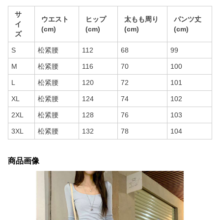
サ
ウエスト
ヒップ
太もも周り
パンツ丈
イ
(cm)
(cm)
(cm)
(cm)
ズ
S
松紧腰
112
68
99
M
松紧腰
116
70
100
L
松紧腰
120
72
101
XL
松紧腰
124
74
102
2XL
松紧腰
128
76
103
3XL
松紧腰
132
78
104
商品画像