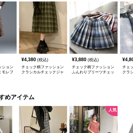
¥
4,380
¥
3,880
¥
4,8
(税込)
(税込)
ッション
チェック柄ファッション
チェック柄ファッション
チェ
ミモレフ
クラシカルチェックジャ
ふんわりプリーツチェッ
クラ
ンパースカート
クスカート
ック
すめアイテム
人気