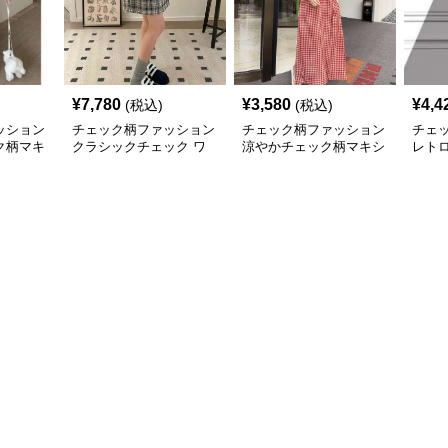
¥
7,780
¥
3,580
¥
4,4
(税込)
(税込)
ッション
チェック柄ファッション
チェック柄ファッション
チェ
ク柄マキ
クラシックチェック ワ
涼やかチェック柄マキシ
レト
ンピース
ワンピース
クワ