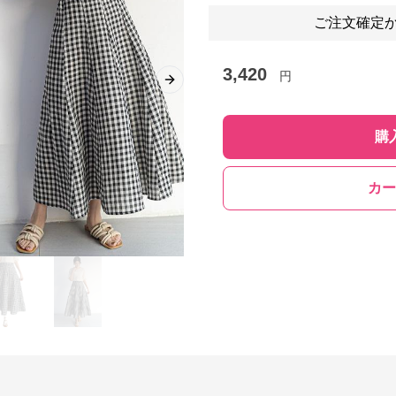
ご注文確定か
3,420
円
Next slide
購
カー