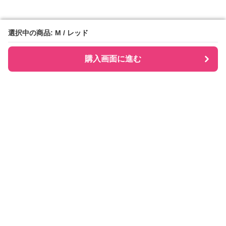
選択中の商品: M / レッド
選択中の商品: M / レッド
購入画面に進む
購入画面に進む
Checkly チェックリー
について
会社概要