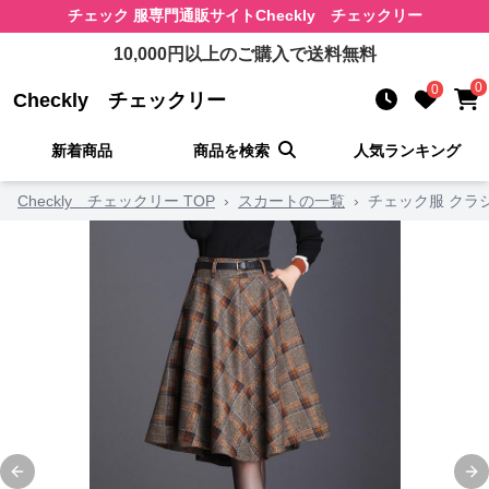
チェック 服
専門通販サイト
Checkly チェックリー
10,000
円以上のご購入で送料無料
0
0
Checkly チェックリー
新着商品
商品を検索
人気ランキング
Checkly チェックリー TOP
›
スカートの一覧
›
チェック服 クラ
Previous slide
Ne