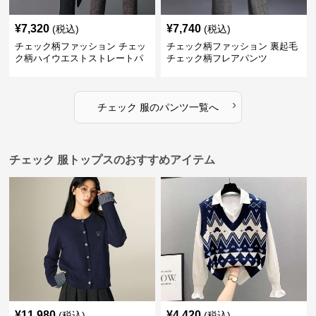
¥
7,320
¥
7,740
(税込)
(税込)
チェック柄ファッション チェッ
チェック柄ファッション 裏起毛
ク柄ハイウエストストレートパ
チェック柄フレアパンツ
ンツ
›
チェック 服
の
パンツ
一覧へ
チェック 服トップスのおすすめアイテム
¥
11,980
¥
4,420
(税込)
(税込)