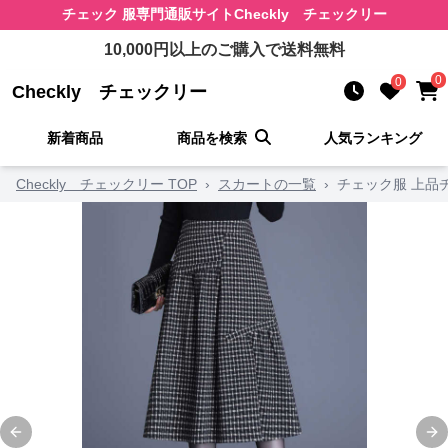
チェック 服
専門通販サイト
Checkly チェックリー
10,000
円以上のご購入で送料無料
0
0
Checkly チェックリー
新着商品
商品を検索
人気ランキング
Checkly チェックリー TOP
›
スカートの一覧
›
チェック服 上品
Previous slide
Ne