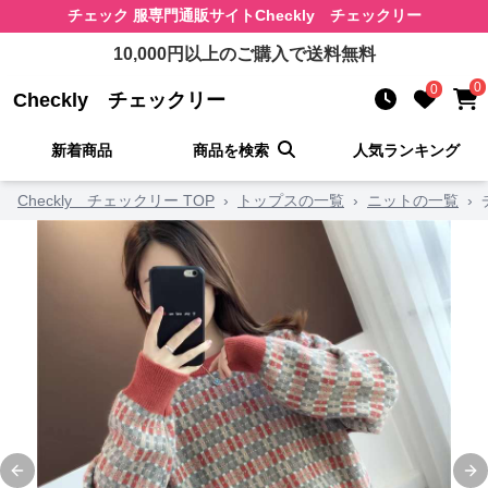
チェック 服
専門通販サイト
Checkly チェックリー
10,000
円以上のご購入で送料無料
0
0
Checkly チェックリー
新着商品
商品を検索
人気ランキング
Checkly チェックリー TOP
›
トップスの一覧
›
ニットの一覧
›
Previous slide
Ne