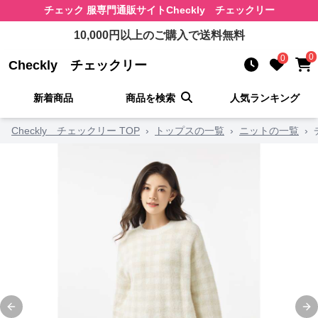
チェック 服
専門通販サイト
Checkly チェックリー
10,000
円以上のご購入で送料無料
0
0
Checkly チェックリー
新着商品
商品を検索
人気ランキング
Checkly チェックリー TOP
›
トップスの一覧
›
ニットの一覧
›
Previous slide
Ne