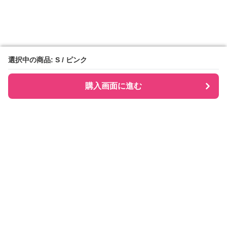
選択中の商品: S / ピンク
選択中の商品: S / ピンク
購入画面に進む
購入画面に進む
Checkly チェックリー
について