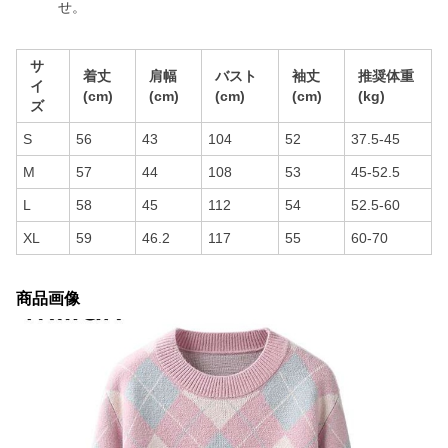
せ。
サ
着丈
肩幅
バスト
袖丈
推奨体重
イ
(cm)
(cm)
(cm)
(cm)
(kg)
ズ
S
56
43
104
52
37.5-45
M
57
44
108
53
45-52.5
L
58
45
112
54
52.5-60
XL
59
46.2
117
55
60-70
商品画像