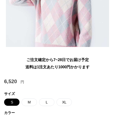
ご注文確定から7~28日でお届け予定
送料は1注文あたり
1000
円かかります
6,520
円
サイズ
S
M
L
XL
カラー