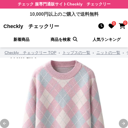
チェック 服
専門通販サイト
Checkly チェックリー
10,000
円以上のご購入で送料無料
0
0
Checkly チェックリー
新着商品
商品を検索
人気ランキング
Checkly チェックリー TOP
›
トップスの一覧
›
ニットの一覧
›
Previous slide
Ne