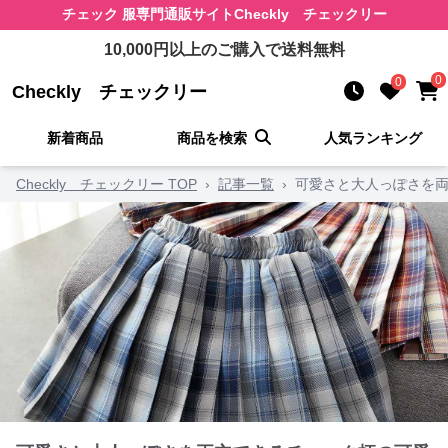
チェック 服
専門通販サイト
Checkly チェックリー
10,000
円以上のご購入で送料無料
0
0
Checkly チェックリー
新着商品
商品を検索
人気ランキング
Checkly チェックリー TOP
›
記事一覧
›
可愛さと大人っぽさを両