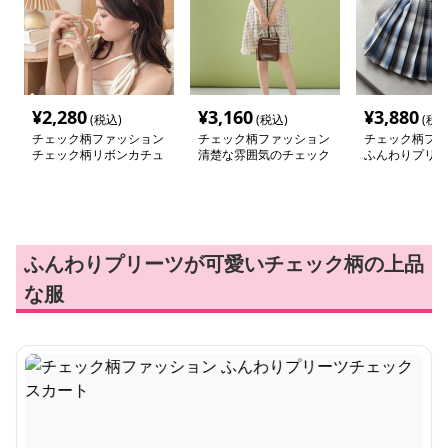
¥
2,280
¥
3,160
¥
3,880
(税込)
(税込)
(税込
チェック柄ファッション
チェック柄ファッション
チェック柄ファ
チェック柄リボンカチュ
清楚な雰囲気のチェック
ふんわりプリー
ーシャ
柄ワンピース
クスカート
ふんわりプリーツが可愛いチェック柄の上品
な服