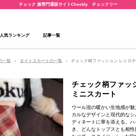
チェック 服
専門通販サイト
Checkly チェックリー
人気ランキング
記事一覧
の一覧
›
タイトスカートの一覧
›
チェック柄ファッション レトロ
チェック柄ファッ
ミニスカート
ウール混の暖かい生地感が魅
カルなデザインと現代的なシ
ディネートに華を添える。ハ
き、どんなトップスとも相性