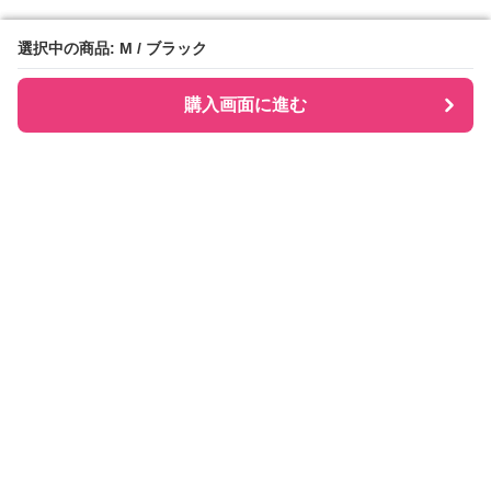
選択中の商品: M / ブラック
選択中の商品: M / ブラック
購入画面に進む
購入画面に進む
Checkly チェックリー
について
会社概要