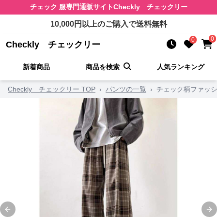
チェック 服
専門通販サイト
Checkly チェックリー
10,000
円以上のご購入で送料無料
0
0
Checkly チェックリー
新着商品
商品を検索
人気ランキング
Checkly チェックリー TOP
›
パンツの一覧
›
チェック柄ファッシ
Previous slide
Ne