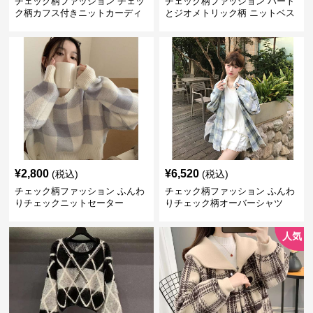
チェック柄ファッション チェッ
チェック柄ファッション ハート
ク柄カフス付きニットカーディ
とジオメトリック柄 ニットベス
ガン
ト
¥
2,800
¥
6,520
(税込)
(税込)
チェック柄ファッション ふんわ
チェック柄ファッション ふんわ
りチェックニットセーター
りチェック柄オーバーシャツ
人気