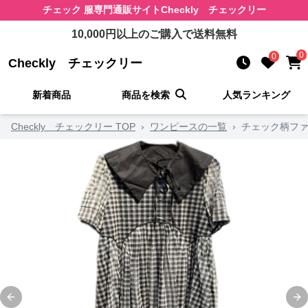
チェック 服
専門通販サイト
Checkly チェックリー
10,000
円以上のご購入で送料無料
0
0
Checkly チェックリー
新着商品
商品を検索
人気ランキング
Checkly チェックリー TOP
›
ワンピースの一覧
›
チェック柄ファ
Previous slide
Ne