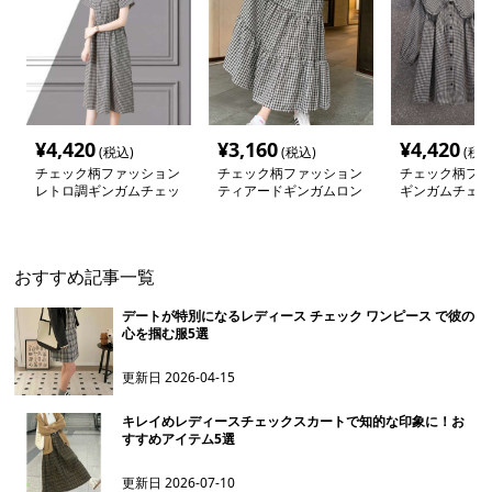
¥
4,420
¥
3,160
¥
4,420
(税込)
(税込)
(税込
チェック柄ファッション
チェック柄ファッション
チェック柄ファ
レトロ調ギンガムチェッ
ティアードギンガムロン
ギンガムチェッ
クワンピース
グスカート
わり襟ワンピー
おすすめ記事一覧
デートが特別になるレディース チェック ワンピース で彼の
心を掴む服5選
更新日
2026-04-15
キレイめレディースチェックスカートで知的な印象に！お
すすめアイテム5選
更新日
2026-07-10