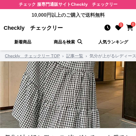
チェック 服
専門通販サイト
Checkly チェックリー
10,000
円以上のご購入で送料無料
0
0
Checkly チェックリー
新着商品
商品を検索
人気ランキング
Checkly チェックリー TOP
›
記事一覧
›
気分が上がるレディース