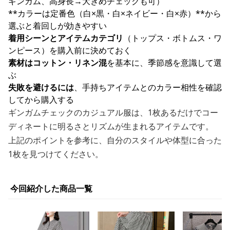
ギンガム、高身長→大きめチェックも可）
**カラーは定番色（白×黒・白×ネイビー・白×赤）**から
選ぶと着回しが効きやすい
着用シーンとアイテムカテゴリ
（トップス・ボトムス・ワ
ンピース）を購入前に決めておく
素材はコットン・リネン混
を基本に、季節感を意識して選
ぶ
失敗を避けるには
、手持ちアイテムとのカラー相性を確認
してから購入する
ギンガムチェックのカジュアル服は、1枚あるだけでコー
ディネートに明るさとリズムが生まれるアイテムです。
上記のポイントを参考に、自分のスタイルや体型に合った
1枚を見つけてください。
今回紹介した商品一覧