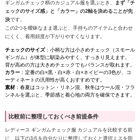
ギンガムチェック柄のカジュアル服を選ぶとき、
まず「チ
ェックのサイズ感」と「カラー」の2軸を決めることが先
決
です。
この2つを曖昧なまま選ぶと、手持ちのアイテムと合わせ
にくく、着用頻度が下がりやすくなります。
チェックのサイズ
：小柄な方は小さめチェック（スモール
ギンガム）が体型に馴染みやすく、すっきり見えます。
背が高めの方は大きめチェックでもバランスが取れます。
カラー
：定番の白×黒・白×赤・白×ネイビーの3色が、コ
ーディネートの汎用性が高くおすすめです。
素材
：春夏はコットン・リネン混、秋冬はウール混・フラ
ンネルを選ぶと、季節感と着心地の両方を確保できます。
比較前に整理しておくべき前提条件
レディース ギンガムチェック服 カジュアルを比較する前
に、以下の3点を自分なりに整理しておくと選択ミスを防