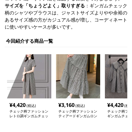
サイズを「ちょうどよく」取りすぎる
：ギンガムチェック
柄のシャツやブラウスは、ジャストサイズよりやや余裕の
あるサイズ感の方がカジュアル感が増し、コーディネート
に使いやすいケースが多いです。
今回紹介する商品一覧
¥
4,420
¥
3,160
¥
4,420
(税込)
(税込)
(税込
チェック柄ファッション
チェック柄ファッション
チェック柄ファ
レトロ調ギンガムチェッ
ティアードギンガムロン
ギンガムチェッ
クワンピース
グスカート
わり襟ワンピー