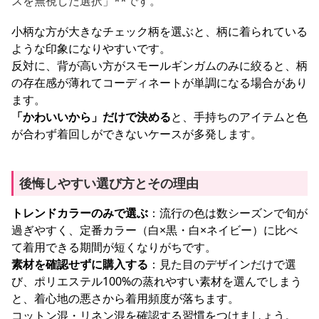
スを無視した選択」**です。
小柄な方が大きなチェック柄を選ぶと、柄に着られている
ような印象になりやすいです。
反対に、背が高い方がスモールギンガムのみに絞ると、柄
の存在感が薄れてコーディネートが単調になる場合があり
ます。
「かわいいから」だけで決める
と、手持ちのアイテムと色
が合わず着回しができないケースが多発します。
後悔しやすい選び方とその理由
トレンドカラーのみで選ぶ
：流行の色は数シーズンで旬が
過ぎやすく、定番カラー（白×黒・白×ネイビー）に比べ
て着用できる期間が短くなりがちです。
素材を確認せずに購入する
：見た目のデザインだけで選
び、ポリエステル100%の蒸れやすい素材を選んでしまう
と、着心地の悪さから着用頻度が落ちます。
コットン混・リネン混を確認する習慣をつけましょう。