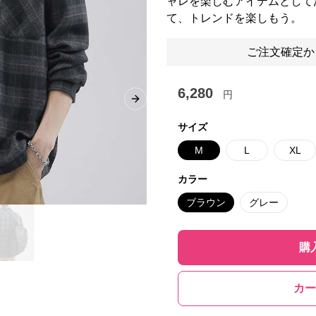
ャレを楽しむアイテムとして
て、トレンドを楽しもう。
ご注文確定か
6,280
円
Next slide
サイズ
M
L
XL
カラー
ブラウン
グレー
購
カー