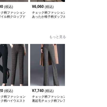
00
¥
6,060
¥
3,040
(税込)
(税込)
(税込)
ック柄ファッション
チェック柄ファッション
チェック柄ファッション
ガイル柄クロップド
あったか格子柄ダッフル
市松模様のオーバーサイ
ーター
コート風カーディガン
ズベスト
もっと見る
20
¥
7,740
¥
4,000
(税込)
(税込)
(税込)
ック柄ファッション
チェック柄ファッション
チェック柄ファッション
ック柄ハイウエスト
裏起毛チェック柄フレア
ギンガムチェック柄ワイ
レートパンツ
パンツ
ドパンツ