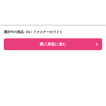
選択中の商品: XS / ファスナーホワイト
選択中の商品: XS / ファスナーホワイト
購入画面に進む
購入画面に進む
Checkly チェックリー
について