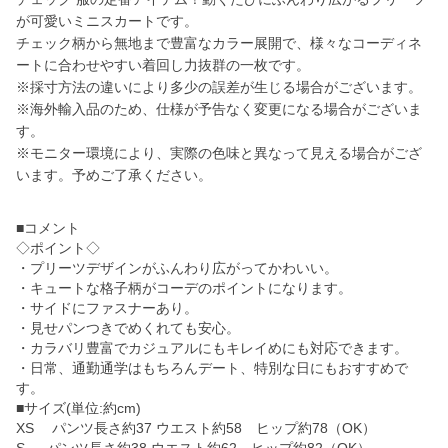
が可愛いミニスカートです。
チェック柄から無地まで豊富なカラー展開で、様々なコーディネ
ートに合わせやすい着回し力抜群の一枚です。
※採寸方法の違いにより多少の誤差が生じる場合がございます。
※海外輸入品のため、仕様が予告なく変更になる場合がございま
す。
※モニター環境により、実際の色味と異なって見える場合がござ
います。予めご了承ください。
■コメント
◇ポイント◇
・プリーツデザインがふんわり広がってかわいい。
・キュートな格子柄がコーデのポイントになります。
・サイドにファスナーあり。
・見せパンつきでめくれても安心。
・カラバリ豊富でカジュアルにもキレイめにも対応できます。
・日常、通勤通学はもちろんデート、特別な日にもおすすめで
す。
■サイズ(単位:約cm)
XS パンツ長さ約37 ウエスト約58 ヒップ約78（OK）