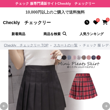
チェック 服
専門通販サイト
Checkly チェックリー
10,000
円以上のご購入で送料無料
0
0
Checkly チェックリー
新着商品
商品を検索
人気ランキング
Checkly チェックリー TOP
›
スカートの一覧
›
チェック 服 レデ
Previous slide
Ne