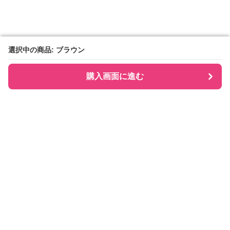
選択中の商品: ブラウン
選択中の商品: ブラウン
購入画面に進む
購入画面に進む
Checkly チェックリー
について