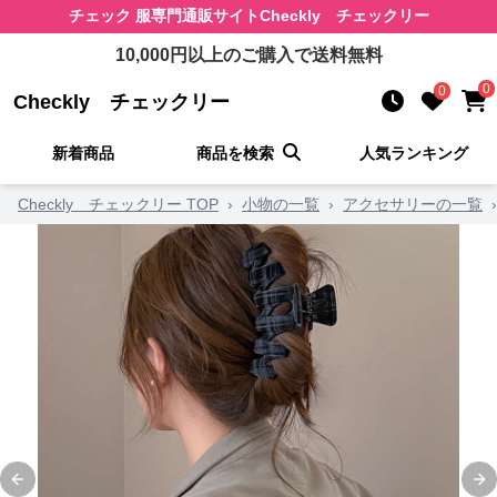
チェック 服
専門通販サイト
Checkly チェックリー
10,000
円以上のご購入で送料無料
0
0
Checkly チェックリー
新着商品
商品を検索
人気ランキング
Checkly チェックリー TOP
›
小物の一覧
›
アクセサリーの一覧
›
Previous slide
Ne