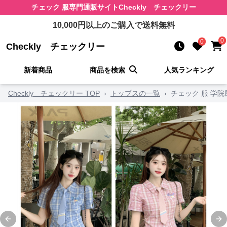
チェック 服
専門通販サイト
Checkly チェックリー
10,000
円以上のご購入で送料無料
0
0
Checkly チェックリー
新着商品
商品を検索
人気ランキング
Checkly チェックリー TOP
›
トップスの一覧
›
チェック 服 学
Previous slide
Ne