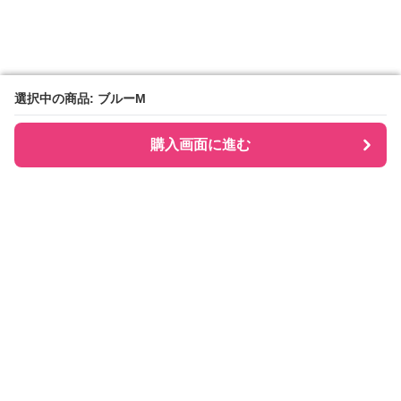
選択中の商品: ブルーM
選択中の商品: ブルーM
購入画面に進む
購入画面に進む
Checkly チェックリー
について