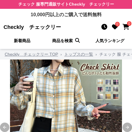
チェック 服
専門通販サイト
Checkly チェックリー
10,000
円以上のご購入で送料無料
0
0
Checkly チェックリー
新着商品
商品を検索
人気ランキング
Checkly チェックリー TOP
›
トップスの一覧
›
チェック 服 チ
Previous slide
Ne