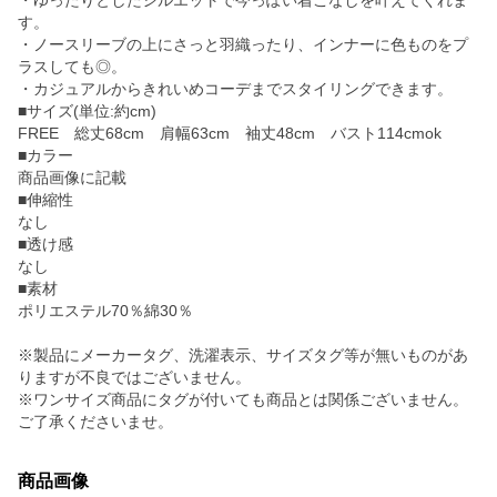
・ゆったりとしたシルエットで今っぽい着こなしを叶えてくれま
す。
・ノースリーブの上にさっと羽織ったり、インナーに色ものをプ
ラスしても◎。
・カジュアルからきれいめコーデまでスタイリングできます。
■サイズ(単位:約cm)
FREE 総丈68cm 肩幅63cm 袖丈48cm バスト114cmok
■カラー
商品画像に記載
■伸縮性
なし
■透け感
なし
■素材
ポリエステル70％綿30％
※製品にメーカータグ、洗濯表示、サイズタグ等が無いものがあ
りますが不良ではございません。
※ワンサイズ商品にタグが付いても商品とは関係ございません。
ご了承くださいませ。
商品画像