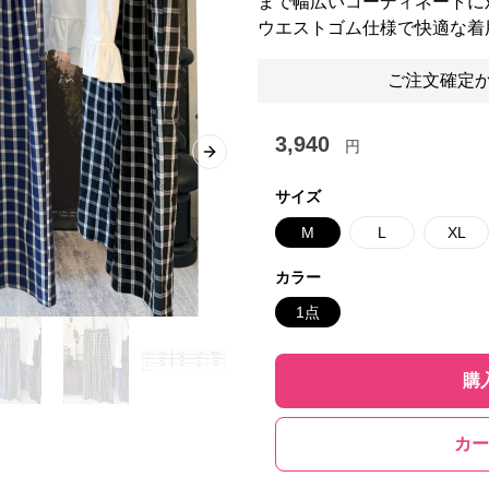
まで幅広いコーディネートに
ウエストゴム仕様で快適な着
ご注文確定か
3,940
円
Next slide
サイズ
M
L
XL
カラー
1点
購
カー