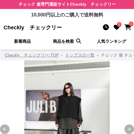
チェック 服
専門通販サイト
Checkly チェックリー
10,000
円以上のご購入で送料無料
0
0
Checkly チェックリー
新着商品
商品を検索
人気ランキング
Checkly チェックリー TOP
›
トップスの一覧
›
チェック 服 チ
Previous slide
Ne