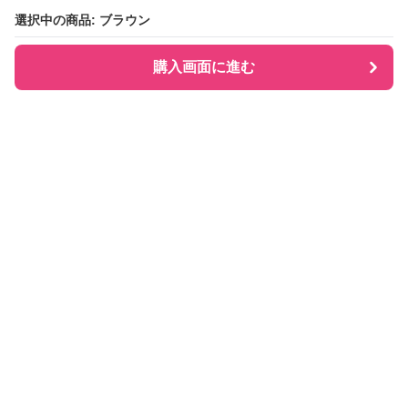
選択中の商品: ブラウン
選択中の商品: ブラウン
購入画面に進む
購入画面に進む
Checkly チェックリー
について
会社概要
利用規約