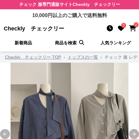
チェック 服
専門通販サイト
Checkly チェックリー
10,000
円以上のご購入で送料無料
0
0
Checkly チェックリー
新着商品
商品を検索
人気ランキング
Checkly チェックリー TOP
›
トップスの一覧
›
チェック 服 レ
Previous slide
Ne