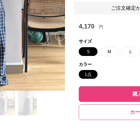
ご注文確定か
4,170
円
Next slide
サイズ
S
M
L
カラー
1点
購
カー