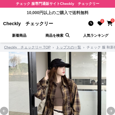
チェック 服
専門通販サイト
Checkly チェックリー
10,000
円以上のご購入で送料無料
0
0
Checkly チェックリー
新着商品
商品を検索
人気ランキング
Checkly チェックリー TOP
›
トップスの一覧
›
チェック 服 秋
Previous slide
Ne