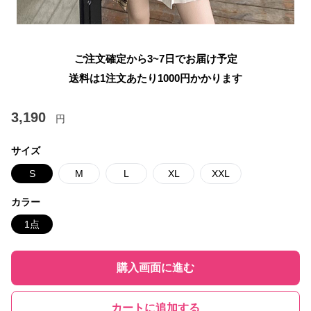
ご注文確定から3~7日でお届け予定
送料は1注文あたり
1000
円かかります
3,190
円
サイズ
S
M
L
XL
XXL
カラー
1点
購入画面に進む
カートに追加する