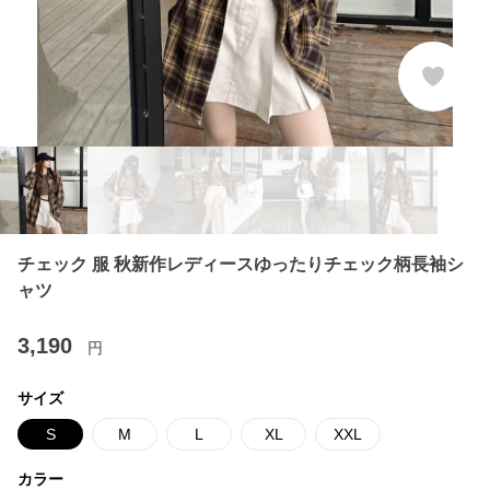
チェック 服 秋新作レディースゆったりチェック柄長袖シ
ャツ
3,190
円
サイズ
S
M
L
XL
XXL
カラー